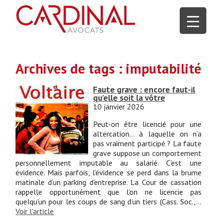
Archives de tags : imputabilité
Faute grave : encore faut-il
qu’elle soit la vôtre
10 janvier 2026
Peut-on être licencié pour une
altercation… à laquelle on n’a
pas vraiment participé ? La faute
grave suppose un comportement
personnellement imputable au salarié. C’est une
évidence. Mais parfois, l’évidence se perd dans la brume
matinale d’un parking d’entreprise. La Cour de cassation
rappelle opportunément que l’on ne licencie pas
quelqu’un pour les coups de sang d’un tiers (Cass. Soc.,...
Voir l'article