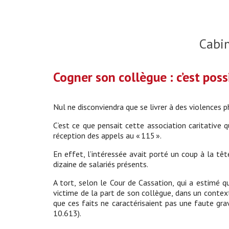
Cabi
Cogner son collègue : c’est possi
Nul ne disconviendra que se livrer à des violences 
C’est ce que pensait cette association caritative q
réception des appels au « 115 ».
En effet, l’intéressée avait porté un coup à la t
dizaine de salariés présents.
A tort, selon le Cour de Cassation, qui a estimé qu
victime de la part de son collègue, dans un contex
que ces faits ne caractérisaient pas une faute gr
10.613).