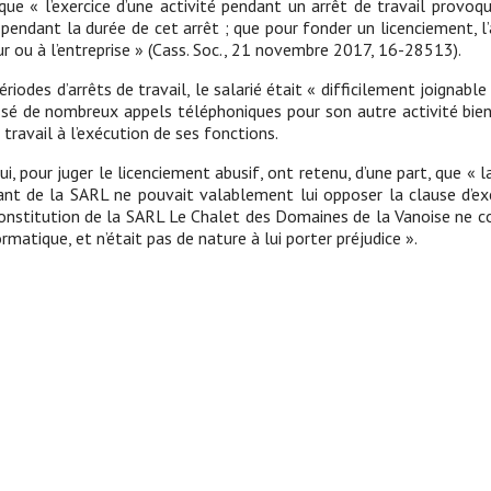
 que « l’exercice d’une activité pendant un arrêt de travail provo
pendant la durée de cet arrêt ; que pour fonder un licenciement, l
ur ou à l’entreprise » (Cass. Soc., 21 novembre 2017, 16-28513).
ériodes d’arrêts de travail, le salarié était « difficilement joignabl
assé de nombreux appels téléphoniques pour son autre activité bien 
travail à l’exécution de ses fonctions.
, pour juger le licenciement abusif, ont retenu, d’une part, que « la
ant de la SARL ne pouvait valablement lui opposer la clause d’excl
a constitution de la SARL Le Chalet des Domaines de la Vanoise ne co
atique, et n’était pas de nature à lui porter préjudice ».