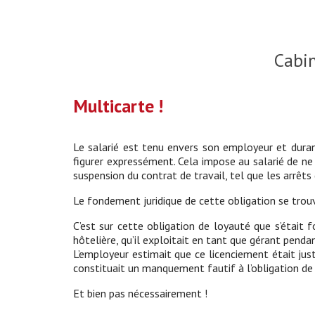
Cabi
Multicarte !
Le salarié est tenu envers son employeur et durant
figurer expressément. Cela impose au salarié de n
suspension du contrat de travail, tel que les arrêts 
Le fondement juridique de cette obligation se trouv
C’est sur cette obligation de loyauté que s’était f
hôtelière, qu’il exploitait en tant que gérant penda
L’employeur estimait que ce licenciement était jus
constituait un manquement fautif à l’obligation de l
Et bien pas nécessairement !