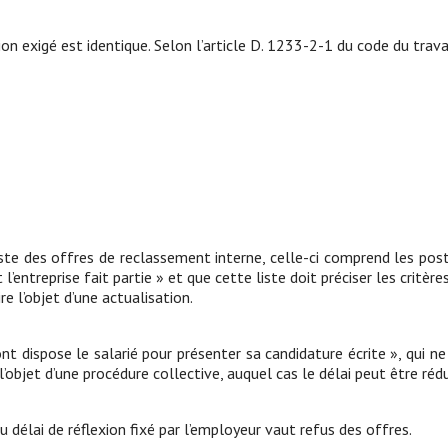
ion exigé est identique. Selon l’article D. 1233-2-1 du code du travai
iste des offres de reclassement interne, celle-ci comprend les poste
 l’entreprise fait partie » et que cette liste doit préciser les critè
e l’objet d’une actualisation.
dont dispose le salarié pour présenter sa candidature écrite », qui n
t l’objet d’une procédure collective, auquel cas le délai peut être réd
du délai de réflexion fixé par l’employeur vaut refus des offres.