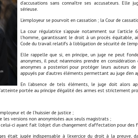
d’accusations sans connaître ses accusateurs. Elle ju
sérieuse.
L’employeur se pourvoit en cassation ; la Cour de cassatio
La cour régulatrice s’appuie notamment sur l’article
l’homme, garantissant le droit à un procès équitable, a
Code du travail relatifs à l’obligation de sécurité de l’emp
Elle rappelle que si, en principe, un juge ne peut fon
anonymes, il peut néanmoins prendre en considération 
anonymes a posteriori pour protéger leurs auteurs de r
appuyés par d’autres éléments permettant au juge d’en appr
En l’absence de tels éléments, le juge doit alors ap
i l’atteinte portée au principe d’égalité des armes est strictement p
ployeur et de l’huissier de justice ;
e les versions non anonymisées aux seuls magistrats ;
 celui-ci ayant fait l’objet d’un changement d’affectation pour des fa
s était jugée indispensable à l’exercice du droit à la preuve, da