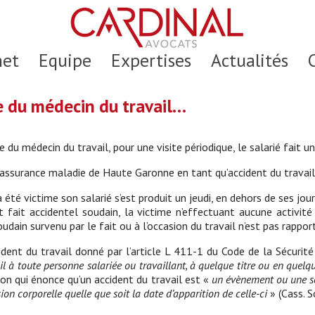
net
Equipe
Expertises
Actualités
te du médecin du travail…
e du médecin du travail, pour une visite périodique, le salarié fait 
 d’assurance maladie de Haute Garonne en tant qu’accident du travail
été victime son salarié s’est produit un jeudi, en dehors de ses jours
 fait accidentel soudain, la victime n’effectuant aucune activité 
udain survenu par le fait ou à l’occasion du travail n’est pas rappor
ccident du travail donné par l’article L 411-1 du Code de la Sécurit
il à toute personne salariée ou travaillant, à quelque titre ou en quel
ion qui énonce qu’un accident du travail est «
un évènement ou une sé
ésion corporelle quelle que soit la date d’apparition de celle-ci
» (Cass. S